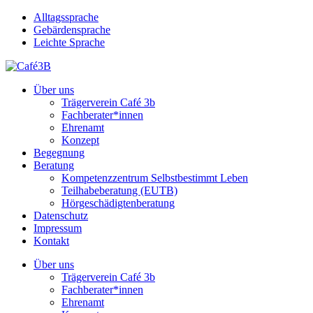
Skip
Alltagssprache
to
Gebärdensprache
main
Leichte Sprache
content
Menu
Über uns
Trägerverein Café 3b
Fachberater*innen
Ehrenamt
Konzept
Begegnung
Beratung
Kompetenzzentrum Selbstbestimmt Leben
Teilhabeberatung (EUTB)
Hörgeschädigtenberatung
Datenschutz
Impressum
Kontakt
Über uns
Trägerverein Café 3b
Fachberater*innen
Ehrenamt