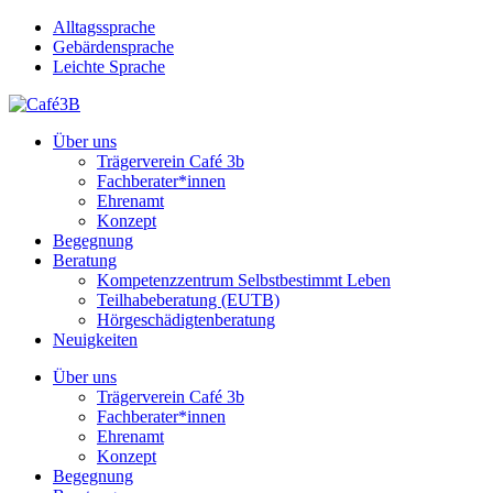
Skip
Alltagssprache
to
Gebärdensprache
main
Leichte Sprache
content
Menu
Über uns
Trägerverein Café 3b
Fachberater*innen
Ehrenamt
Konzept
Begegnung
Beratung
Kompetenzzentrum Selbstbestimmt Leben
Teilhabeberatung (EUTB)
Hörgeschädigtenberatung
Neuigkeiten
Über uns
Trägerverein Café 3b
Fachberater*innen
Ehrenamt
Konzept
Begegnung