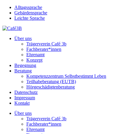
Skip
Alltagssprache
to
Gebärdensprache
main
Leichte Sprache
content
Menu
Über uns
Trägerverein Café 3b
Fachberater*innen
Ehrenamt
Konzept
Begegnung
Beratung
Kompetenzzentrum Selbstbestimmt Leben
Teilhabeberatung (EUTB)
Hörgeschädigtenberatung
Datenschutz
Impressum
Kontakt
Über uns
Trägerverein Café 3b
Fachberater*innen
Ehrenamt