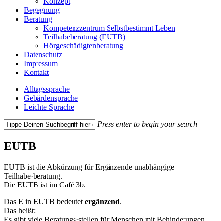
Konzept
Begegnung
Beratung
Kompetenzzentrum Selbstbestimmt Leben
Teilhabeberatung (EUTB)
Hörgeschädigtenberatung
Datenschutz
Impressum
Kontakt
Alltagssprache
Gebärdensprache
Leichte Sprache
Press enter to begin your search
Close
Search
EUTB
EUTB ist die Abkürzung für Ergänzende unabhängige
Teilhabe·beratung.
Die EUTB ist im Café 3b.
Das E in
E
UTB bedeutet
ergänzend
.
Das heißt:
Es gibt viele Beratungs·stellen für Menschen mit Behinderungen.