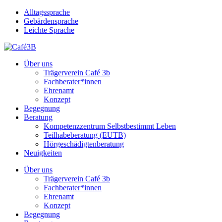
Skip
Alltagssprache
to
Gebärdensprache
main
Leichte Sprache
content
Menu
Über uns
Trägerverein Café 3b
Fachberater*innen
Ehrenamt
Konzept
Begegnung
Beratung
Kompetenzzentrum Selbstbestimmt Leben
Teilhabeberatung (EUTB)
Hörgeschädigtenberatung
Neuigkeiten
Über uns
Trägerverein Café 3b
Fachberater*innen
Ehrenamt
Konzept
Begegnung