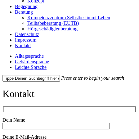
Konzept
Begegnung
Beratung
Kompetenzzentrum Selbstbestimmt Leben
Teilhabeberatung (EUTB)
Hörgeschädigtenberatung
Datenschutz
Impressum
Kontakt
Alltagssprache
Gebärdensprache
Leichte Sprache
Press enter to begin your search
Close
Search
Kontakt
Dein Name
Deine E-Mail-Adresse