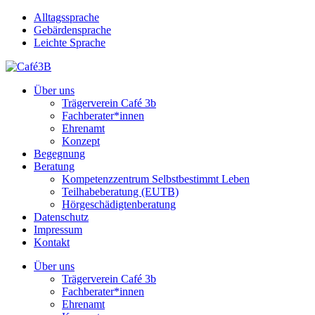
Skip
Alltagssprache
to
Gebärdensprache
main
Leichte Sprache
content
Menu
Über uns
Trägerverein Café 3b
Fachberater*innen
Ehrenamt
Konzept
Begegnung
Beratung
Kompetenzzentrum Selbstbestimmt Leben
Teilhabeberatung (EUTB)
Hörgeschädigtenberatung
Datenschutz
Impressum
Kontakt
Über uns
Trägerverein Café 3b
Fachberater*innen
Ehrenamt